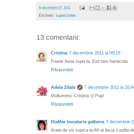
la
decembrie 07, 2011
Etichete:
supe/ciorbe
13 comentarii:
Cristina
7 decembrie 2011 la 09:19
Foarte buna supa ta. Esti tare harnicuta.
Răspundeți
Adela Zilahi
7 decembrie 2011 la 10:4
Multumesc Cristina :)! Pup!
Răspundeți
DiaMar bucataria galbena
7 decembrie 2
Arata de vis supica ta.Mi-ai facut o pofta de