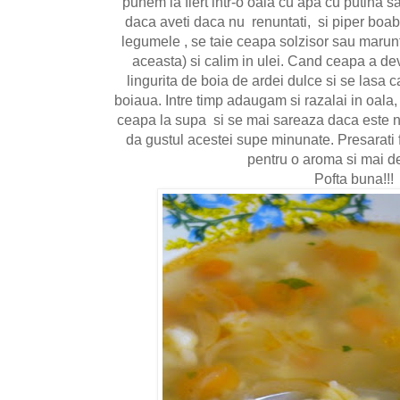
punem la fiert intr-o oala cu apa cu putina 
daca aveti daca nu renuntati, si piper boabe
legumele , se taie ceapa solzisor sau marunt
aceasta) si calim in ulei. Cand ceapa a de
lingurita de boia de ardei dulce si se lasa
boiaua. Intre timp adaugam si razalai in oala
ceapa la supa si se mai sareaza daca este ne
da gustul acestei supe minunate. Presarati
pentru o aroma si mai d
Pofta buna!!!