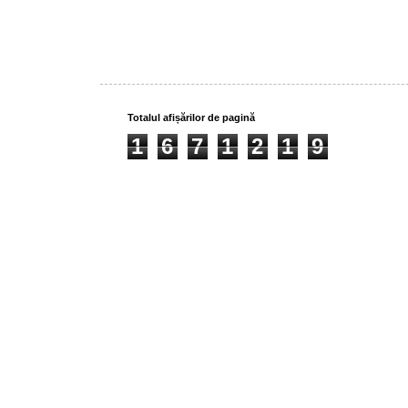
Totalul afișărilor de pagină
1
6
7
1
2
1
9