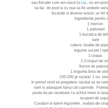
sau frecatei cum am vazut la
Lia
, nu am poz
sa fac de post si cu oua sa fie ambele varia
tocanite si diverse sosuri, un fel
Ingrediente pentru 
1 morcov
1 patrunjel
1 bucatica de tel
sare
cateva boabe de piper
legume uscate ( opt
1 ceapa
2-3 linguri de ul
frunze de patrunj
1 lingurita boia de ard
150-200 gr razalai: 1 ou, sare
In primul rand se pregatesc razalai sa se uste
sare si adaugam faina cat cuprinde. Framan
poata da pe razatoare cu ochiul mare si lasam
ocupam de sup
Curatam si taiem legumele , inafara de cea